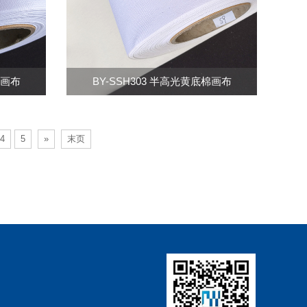
油画布
BY-SSH303 半高光黄底棉画布
4
5
»
末页