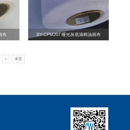
油画布
BY-CPM207 哑光灰底涤棉油画布
»
末页