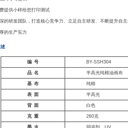
费提供小样给您打印测试
深的研发团队，打造核心竞争力、立足自主研发、不断提升自主
厚的生产实力
描述
编 号
BY-SSH304
品 名
半高光纯棉油画布
基 布
纯棉
表 面
半高光
背 面
白色
克 重
260克
墨 水
弱溶剂、UV