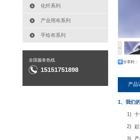
化纤系列
产业用布系列
手绘布系列
<
全国服务热线
分享到：
15151751898
产品
1、我们
1)
十
2)
起
3)
产