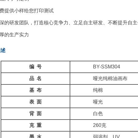
费提供小样给您打印测试
深的研发团队，打造核心竞争力、立足自主研发、不断提升自主
厚的生产实力
描述
编 号
BY-SSM304
品 名
哑光纯棉油画布
基 布
纯棉
表 面
哑光
背 面
白色
克 重
260克
墨 水
弱溶剂、UV