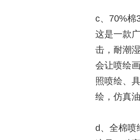
c、70%
这是一款
击，耐潮
会让喷绘
照喷绘、
绘，仿真
d、全棉喷